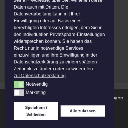
deine IP-Adresse) über Sie. Wir teilen diese
Kultur-Unterstützer- Ticket: 35,- €
Daten auch mit Dritten. Die
Datenverarbeitung kann mit Ihrer
Einwilligung oder auf Basis eines
ermäßigt (Schüler & Studenten): 10-€
berechtigten Interesses erfolgen, dem Sie in
den individuellen Privatsphäre-Einstellungen
widersprechen können. Sie haben das
Kategorien
Recht, nur in notwendige Services
Konzerte - Archiv
einzuwilligen und Ihre Einwilligung in der
A Swarm of the Sun
Datenschutzerklärung zu einem späteren
Veeble 2026
Zeitpunkt zu ändern oder zu widerrufen.
zur Datenschutzerklärung
Notwendig
Notwendig
Marketing
Marketing
Wir bei Bühne Blechwerk lieben Musik! Du auch?
Dann
unterstütze uns!
Speichern /
Alle zulassen
Schließen
Datenschutz
&
Barrierefreiheit
&
Impressum