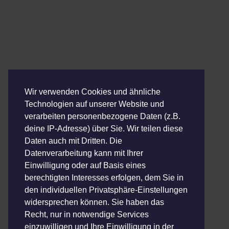
Konzerte für Schulen & Kitas
Wir bieten Euch eine Reihe von
Konzerten für Schulen, Kitas, und
Einrichtungen an.
Wir verwenden Cookies und ähnliche
Musikalische Bildung fängt auf der
Technologien auf unserer Website und
verarbeiten personenbezogene Daten (z.B.
Bühne an!
deine IP-Adresse) über Sie. Wir teilen diese
Daten auch mit Dritten. Die
Datenverarbeitung kann mit Ihrer
mehr Details …
Einwilligung oder auf Basis eines
berechtigten Interesses erfolgen, dem Sie in
den individuellen Privatsphäre-Einstellungen
Kategorien
Konzerte
widersprechen können. Sie haben das
Recht, nur in notwendige Services
einzuwilligen und Ihre Einwilligung in der