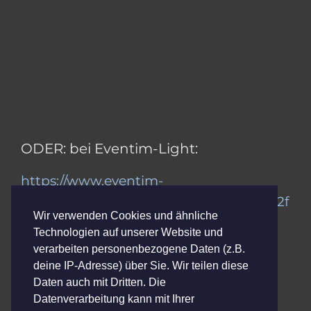
ODER: bei Eventim-Light:
https://www.eventim-
light.com/de/a/5ce524a8e7e2630001202f
Wir verwenden Cookies und ähnliche
d5/e/67d02480f70cdf27475201fb
Technologien auf unserer Website und
verarbeiten personenbezogene Daten (z.B.
Abendkasse:
deine IP-Adresse) über Sie. Wir teilen diese
Daten auch mit Dritten. Die
Normal: 45,-€
Datenverarbeitung kann mit Ihrer