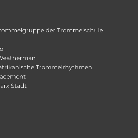
– Trommelgruppe der Trommelschule
uo
e Weatherman
tafrikanische Trommelrhythmen
placement
arx Stadt