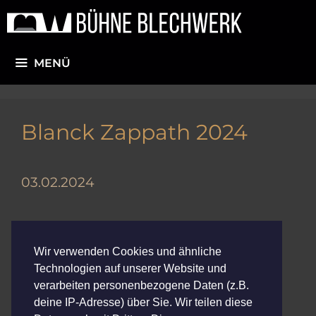
Zum
Inhalt
springen
MENÜ
Blanck Zappath 2024
03.02.2024
Kategorien
Konzerte - Archiv
,
Konzerte 2022
Wir verwenden Cookies und ähnliche
Blanck Zappath & Bend
Technologien auf unserer Website und
verarbeiten personenbezogene Daten (z.B.
Lehmanns Brothers
deine IP-Adresse) über Sie. Wir teilen diese