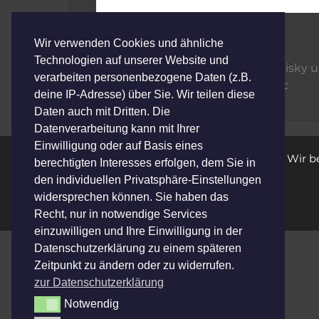
Wir verwenden Cookies und ähnliche
Kategorien
Konzerte 2022
Technologien auf unserer Website und
Irischer Abend, Livemusik, Whisky
verarbeiten personenbezogene Daten (z.B.
Chabezo + Support Esco Music
deine IP-Adresse) über Sie. Wir teilen diese
Daten auch mit Dritten. Die
Datenverarbeitung kann mit Ihrer
Einwilligung oder auf Basis eines
Wir b
berechtigten Interesses erfolgen, dem Sie in
den individuellen Privatsphäre-Einstellungen
widersprechen können. Sie haben das
Recht, nur in notwendige Services
einzuwilligen und Ihre Einwilligung in der
Datenschutzerklärung zu einem späteren
Zeitpunkt zu ändern oder zu widerrufen.
zur Datenschutzerklärung
Notwendig
Notwendig