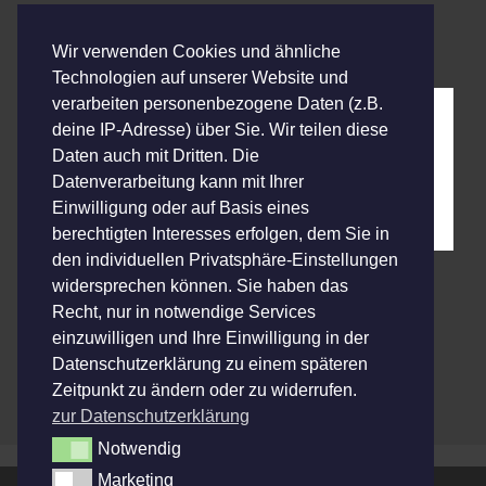
Tickets hier:
Wir verwenden Cookies und ähnliche
Technologien auf unserer Website und
verarbeiten personenbezogene Daten (z.B.
deine IP-Adresse) über Sie. Wir teilen diese
Daten auch mit Dritten. Die
Datenverarbeitung kann mit Ihrer
Einwilligung oder auf Basis eines
berechtigten Interesses erfolgen, dem Sie in
den individuellen Privatsphäre-Einstellungen
widersprechen können. Sie haben das
Recht, nur in notwendige Services
Kategorien
Konzerte - Archiv
,
Konzerte 2022
einzuwilligen und Ihre Einwilligung in der
Raketen Erna
Datenschutzerklärung zu einem späteren
Zeitpunkt zu ändern oder zu widerrufen.
Jo Aldingers Downbeatclub
zur Datenschutzerklärung
Notwendig
Notwendig
Marketing
Marketing